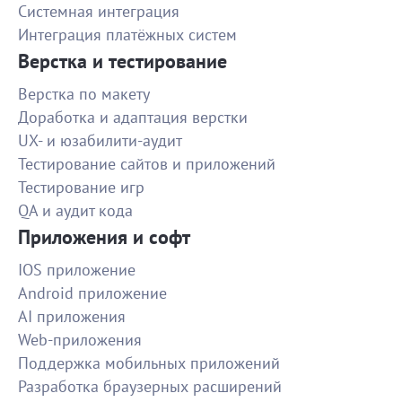
Системная интеграция
Все было выполнено по договорённостям
Интеграция платёжных систем
1500
Верстка и тестирование
Верстка по макету
Создать инфографику на основании
Доработка и адаптация верстки
Гибкое реагирование на потребности заказчика. С
UX- и юзабилити-аудит
заданием прекрасно справилась. Спасибо!
Тестирование сайтов и приложений
500
Тестирование игр
QA и аудит кода
Создание 2-минутного промо-ролика
Приложения и софт
очень крутой исполнитель. Все сделала быстро, с
учетом всех правок, креативный подход и
IOS приложение
1200
профессионализм. Буду обращаться еще!!
Android приложение
AI приложения
Курьер для доставки продуктов девуш
Web-приложения
Все супер!
Поддержка мобильных приложений
Разработка браузерных расширений
1300