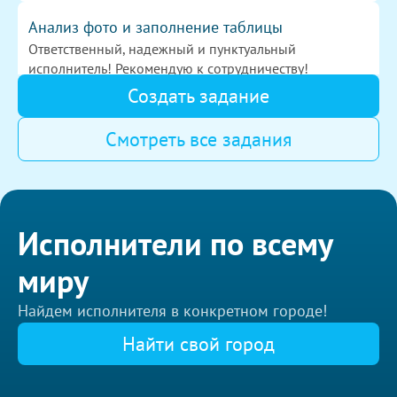
Анализ фото и заполнение таблицы
Ответственный, надежный и пунктуальный
исполнитель! Рекомендую к сотрудничеству!
500
Создать задание
Смотреть все задания
Аудит менеджера по продажам
Великолепная работа, рекомендую исполнителя
ответственно подходит к работе, приятно было
700
работать
Исполнители по всему
Курсовая работа на тему: Организаци
миру
Все замечательно. Делает правки, выслушивает
заказчика, делает так, как нужно. Огромное спасибо!
Найдем исполнителя в конкретном городе!
1000
Найти свой город
Екатеринбург
Работой довольны! Человек очень ответственно