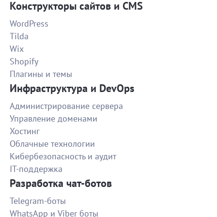
Конструкторы сайтов и CMS
Презентация о потребностях молодежи
WordPress
Задание выполнено отлично, уже сбился какой раз
Tilda
сотрудничаем с вами, как всегда премного
Wix
450
благодарен вам)
Shopify
Плагины и темы
Сбор базы магазинов интерьера
Инфраструктура и DevOps
контактов собрано меньше, чем изначально
Администрирование сервера
планировалось, пошла на уступки из-за трудоемкости
700
ручного сбора информации исполнитель всегда на
Управление доменами
связи, в целом результат неплохой
Хостинг
Облачные технологии
Презентационные фото фасадов зданий
Кибербезопасность и аудит
Задачу выполнила точно и в срок! Спасибо!
IT-поддержка
1200
Разработка чат-ботов
Telegram-боты
Расшифровка аудиофайла 2 часа
WhatsApp и Viber боты
Отличный исполнитель. Раньше срока, идеальное