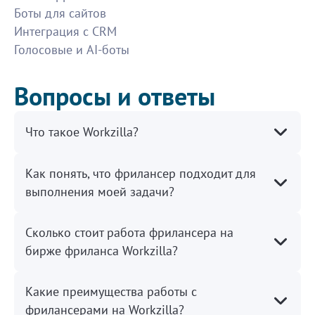
Боты для сайтов
качество.
1200
Интеграция с CRM
Голосовые и AI-боты
Улучшение и расшифровка аудио
Вопросы и ответы
Все хорошо, на исполнителя можно положиться.
800
Что такое Workzilla?
Сделать сайт, детский сад
Как понять, что фрилансер подходит для
Молодец, Мария мне все очень понравилось, без
выполнения моей задачи?
претензий.
500
Сколько стоит работа фрилансера на
Оценка состояния гаража и территори
бирже фриланса Workzilla?
Хороший исполнитель. Без нареканий. 👍
Какие преимущества работы с
500
фрилансерами на Workzilla?