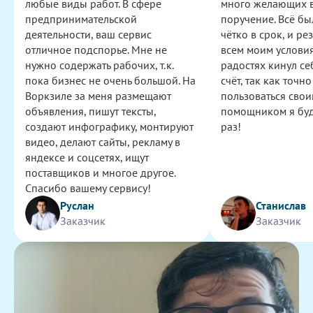
любые виды работ. В сфере
много желающих 
Тайный покупатель для магазина
предпринимательской
поручение. Всё бы
Шикарный исполнитель! Всё выполнила в рамках
деятельности, ваш сервис
чётко в срок, и ре
задания и даже больше!
отличное подспорье. Мне не
всем моим условия
600
нужно содержать рабочих, т.к.
радостях кинул се
пока бизнес не очень большой. На
счёт, так как точно
Воркзиле за меня размещают
пользоваться сво
Переработка логотипа F и W в вектор
объявления, пишут тексты,
помощником я буд
Задача выполнена хорошо, файл в нужном формате,
создают инфографику, монтируют
раз!
спасибо!
видео, делают сайты, рекламу в
500
яндексе и соцсетях, ищут
поставщиков и многое другое.
Текст для поста по видео
Спасибо вашему сервису!
Задание выполнено качественно и в срок. Без
Руслан
Станислав
ошибок.
Заказчик
Заказчик
500
Забрать и осмотреть заказ в Истре
Огромное спасибо! Кристина реально выручила.
Забрала товар из магазина, все отправила в лучшем