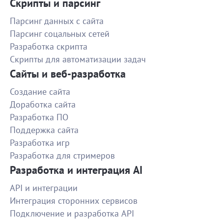
1000
доработал тот что понравился. Рекомендую
Скрипты и парсинг
исполнителя.
Парсинг данных с сайта
Поправка CSS для сайта на Wordpress
Парсинг соцальных сетей
Работа сделаны быстро и качественно - рекомендую!
Разработка скрипта
Скрипты для автоматизации задач
820
Сайты и веб-разработка
Тайный покупатель для магазина авто
Создание сайта
Спасибо, все хорошо!
Доработка сайта
Разработка ПО
500
Поддержка сайта
Разработка игр
Сбор инфы о разрабах приложений
Разработка для стримеров
Супер! Все качественно и очень быстро! Всем
Разработка и интеграция AI
рекомендую сотрудничать!
1000
API и интеграции
Интеграция сторонних сервисов
Подключение и разработка API
Передача посылки курьером 18.11