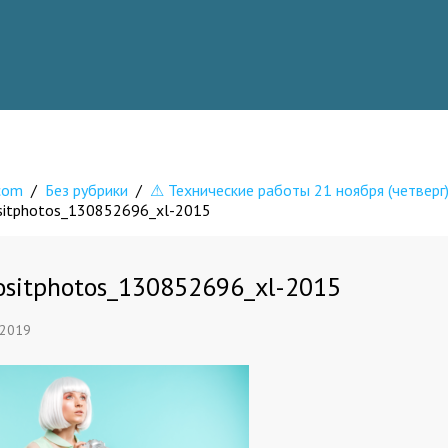
.com
/
Без рубрики
/
⚠ Технические работы 21 ноября (четверг) 
sitphotos_130852696_xl-2015
sitphotos_130852696_xl-2015
 2019