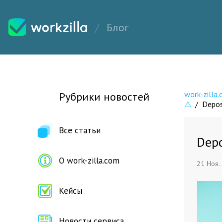
Блог
work-zilla
Рубрики новостей
⚠
/
Depo
Все статьи
Depo
О work-zilla.com
21 Ноя.
Кейсы
Новости сервиса