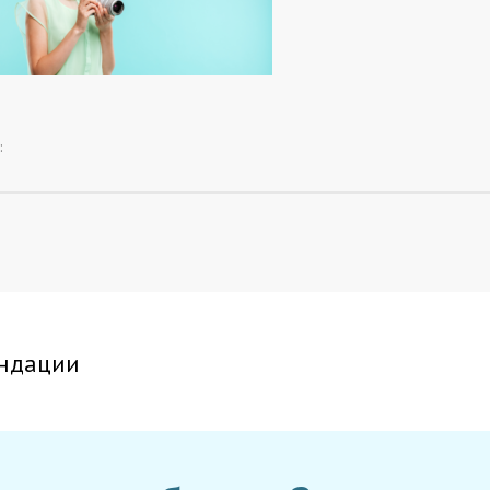
:
ндации