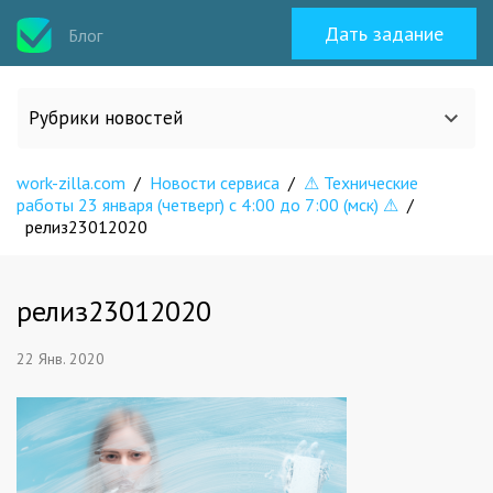
Дать задание
Блог
Рубрики новостей
work-zilla.com
/
Новости сервиса
/
⚠ Технические
Все статьи
работы 23 января (четверг) с 4:00 до 7:00 (мск) ⚠
/
релиз23012020
О work-zilla.com
релиз23012020
Кейсы
22 Янв. 2020
Новости сервиса
Исполнителям