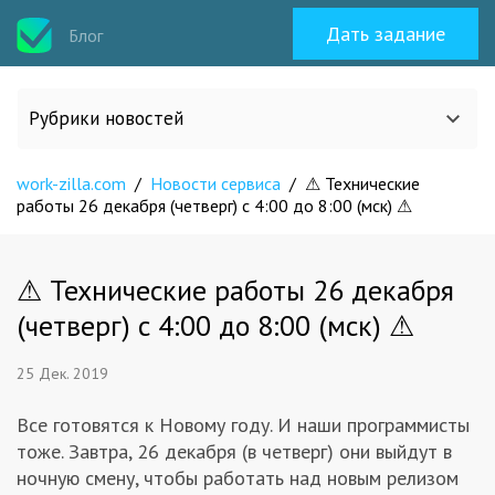
Дать задание
Блог
Рубрики новостей
work-zilla.com
/
Новости сервиса
/
⚠ Технические
Все статьи
работы 26 декабря (четверг) с 4:00 до 8:00 (мск) ⚠
О work-zilla.com
⚠ Технические работы 26 декабря
(четверг) с 4:00 до 8:00 (мск) ⚠
Кейсы
25 Дек. 2019
Новости сервиса
Все готовятся к Новому году. И наши программисты
тоже. Завтра, 26 декабря (в четверг) они выйдут в
Исполнителям
ночную смену, чтобы работать над новым релизом