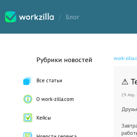
Блог
work-zilla
Рубрики новостей
⚠ Те
Все статьи
29 Апр.
О work-zilla.com
Друзья
Кейсы
Завтра
работы
Новости сервиса