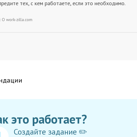
редите тех, с кем работаете, если это необходимо.
:
О work-zilla.com
ндации
ак это работает?
Создайте задание ✏️