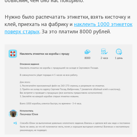
объясним, чем оно нас покорило.
Заказчикам
Нужно было распечатать этикетки, взять кисточку и
клей, приехать на фабрику и
наклеить 1000 этикеток
Полезное
поверх старых
. За это платили 8000 рублей.
Гости