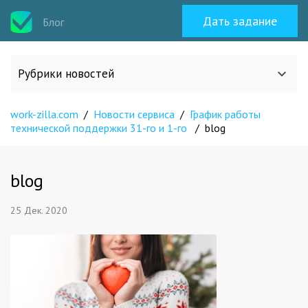
Дать задание
Блог
Рубрики новостей
work-zilla.com
/
Новости сервиса
/
График работы
Все статьи
технической поддержки 31-го и 1-го
/
blog
О work-zilla.com
blog
Кейсы
25 Дек. 2020
Новости сервиса
Исполнителям