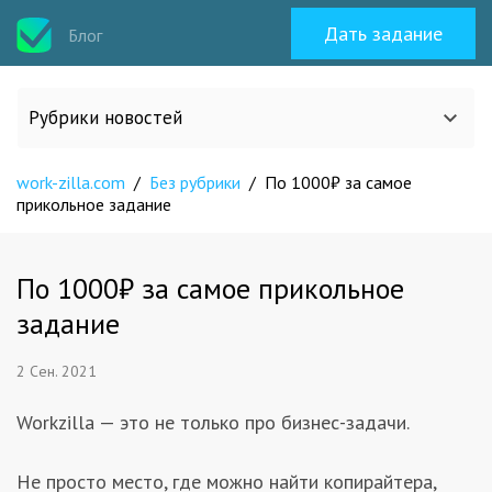
Дать задание
Блог
Рубрики новостей
work-zilla.com
/
Без рубрики
/
По 1000₽ за самое
Все статьи
прикольное задание
О work-zilla.com
По 1000₽ за самое прикольное
задание
Кейсы
2 Сен. 2021
Новости сервиса
Workzilla — это не только про бизнес-задачи.
Исполнителям
Не просто место, где можно найти копирайтера,