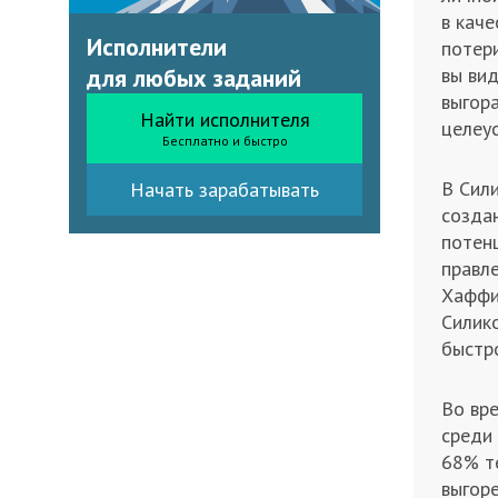
в каче
Исполнители
потери
для любых заданий
вы ви
выгора
Найти исполнителя
целеу
Бесплатно и быстро
В Сил
Начать зарабатывать
созда
потен
правле
Хаффи
Силик
быстр
Во вр
среди 
68% т
выгор