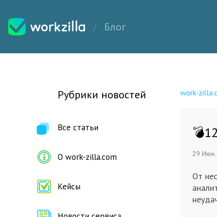
Блог
Рубрики новостей
work-zilla
Все статьи
​💣​
29 Июн.
О work-zilla.com
От не
Кейсы
аналит
неуда
Новости сервиса