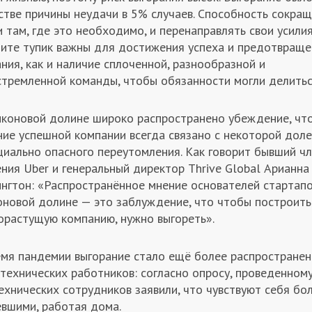
стве причины неудачи в 5% случаев. Способность сокращ
 там, где это необходимо, и перенаправлять свои усилия
дите тупик важны для достижения успеха и предотвраще
ния, как и наличие сплоченной, разнообразной и
стремленной команды, чтобы обязанности могли делитьс
иконовой долине широко распространено убеждение, чт
ние успешной компании всегда связано с некоторой дол
циально опасного переутомления. Как говорит бывший ч
ния Uber и генеральный директор Thrive Global Арианна
нгтон: «Распространённое мнение основателей стартапо
оновой долине — это заблуждение, что чтобы построить
орастущую компанию, нужно выгореть».
емя пандемии выгорание стало ещё более распростране
технических работников: согласно опросу, проведенному
ехнических сотрудников заявили, что чувствуют себя бо
евшими, работая дома.