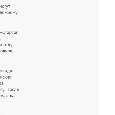
могут
 ложному
 «Стартап
о
м году
олчок,
оманда
ейских
ра
су. После
едства,