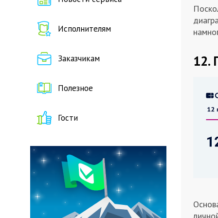
Поскол
диагр
Исполнителям
намног
12.
Заказчикам
Полезное
Гости
Основ
личной