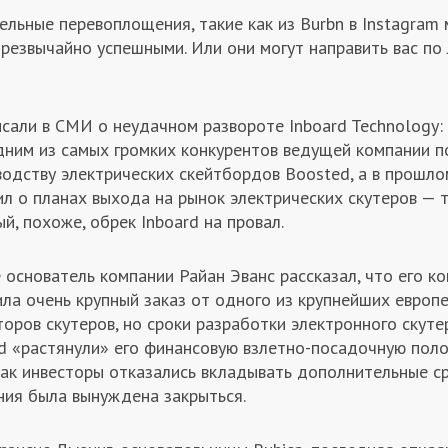
льные перевоплощения, такие как из Burbn в Instagram 
чрезвычайно успешными. Или они могут направить вас по
исали в СМИ о неудачном развороте Inboard Technology:
дним из самых громких конкурентов ведущей компании п
водству электрических скейтбордов Boosted, а в прошло
л о планах выхода на рынок электрических скутеров — т
й, похоже, обрек Inboard на провал.
 основатель компании Райан Эванс рассказал, что его к
ла очень крупный заказ от одного из крупнейших европ
оров скутеров, но сроки разработки электронного скуте
rd «растянули» его финансовую взлетно-посадочную поло
как инвесторы отказались вкладывать дополнительные ср
ния была вынуждена закрыться.