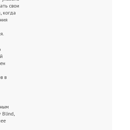
ать свои
, когда
ния
я.
о
ей
лен
в в
нным
 Blind,
лее