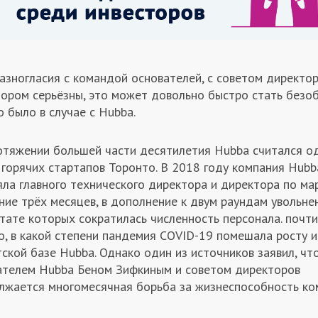
азногласия с командой основателей, с советом директо
тором серьёзны, это может довольно быстро стать безо
о было в случае с Hubba.
отяжении большей части десятилетия Hubba считался о
 горячих стартапов Торонто. В 2018 году компания Hubb
ла главного технического директора и директора по ма
ние трёх месяцев, в дополнение к двум раундам увольнен
тате которых сократилась численность персонала. почти
о, в какой степени пандемия COVID-19 помешала росту и
ской базе Hubba. Однако один из источников заявил, ч
ателем Hubba Беном Зифкиным и советом директоров
лжается многомесячная борьба за жизнеспособность ко