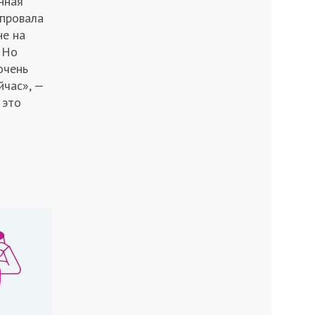
нная
 провала
не на
 Но
очень
йчас», —
 это