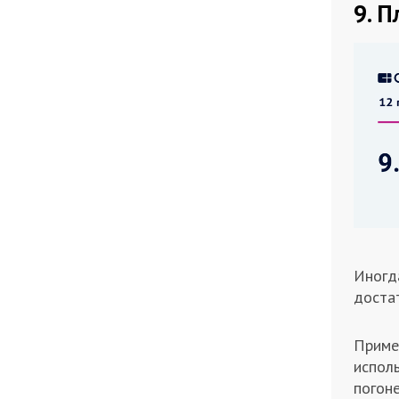
9. 
Иногда
доста
Приме
испол
погоне