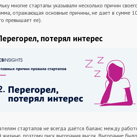
ьку многие стартапы указывали несколько причин своего
амма, отражающая основные причины, не дает в сумме 1
о превышает ее).
 Перегорел, потерял интерес
ателям стартапов не всегда даётся баланс между работ
 жизнью, поэтому риск выгорания высок. Выгорание было