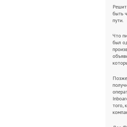
Решите
быть 
пути.
Что п
был о
произ
объяви
которы
Позже
получи
операт
Inboa
того, 
компа