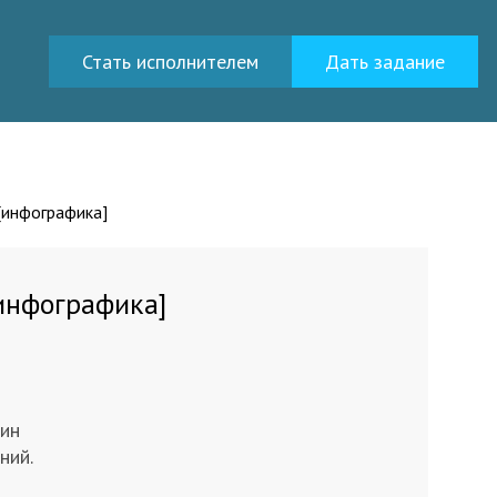
Стать исполнителем
Дать задание
 [инфографика]
[инфографика]
чин
ний.