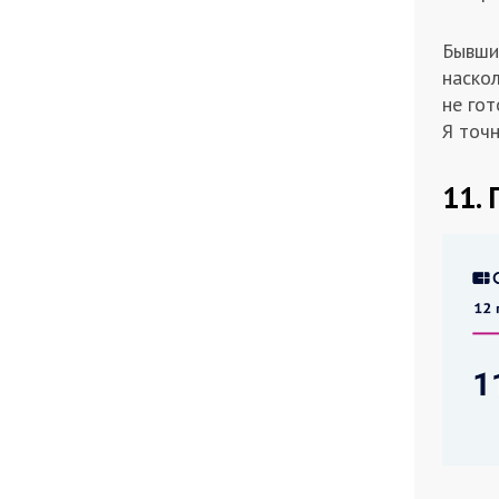
Бывши
наско
не гот
Я точн
11.