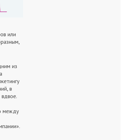
ров или
бразным,
дним из
a
ркетингу
ий, в
 вдвое.
то между
мпании».