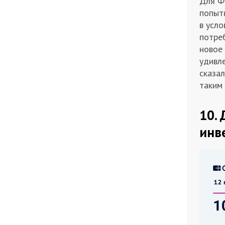
Для Ф
попытк
в усло
потреб
новое
удивле
сказал
таким
10.
инв