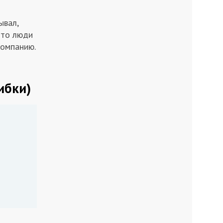
ывал,
что люди
компанию.
ибки)