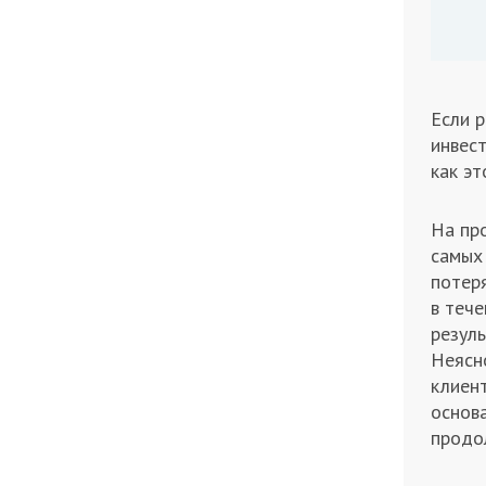
Если р
инвес
как эт
На пр
самых
потеря
в тече
резуль
Неясн
клиент
основ
продо