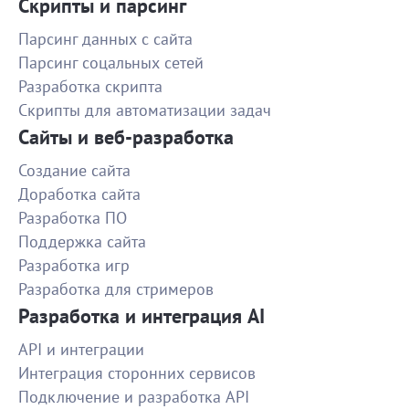
1000
доработал тот что понравился. Рекомендую
Скрипты и парсинг
исполнителя.
Парсинг данных с сайта
Поправка CSS для сайта на Wordpress
Парсинг соцальных сетей
Работа сделаны быстро и качественно - рекомендую!
Разработка скрипта
Скрипты для автоматизации задач
820
Сайты и веб-разработка
Тайный покупатель для магазина авто
Создание сайта
Спасибо, все хорошо!
Доработка сайта
Разработка ПО
500
Поддержка сайта
Разработка игр
Сбор инфы о разрабах приложений
Разработка для стримеров
Супер! Все качественно и очень быстро! Всем
Разработка и интеграция AI
рекомендую сотрудничать!
1000
API и интеграции
Интеграция сторонних сервисов
Подключение и разработка API
Передача посылки курьером 18.11