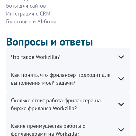
Боты для сайтов
качество.
1200
Интеграция с CRM
Голосовые и AI-боты
Улучшение и расшифровка аудио
Вопросы и ответы
Все хорошо, на исполнителя можно положиться.
800
Что такое Workzilla?
Сделать сайт, детский сад
Как понять, что фрилансер подходит для
Молодец, Мария мне все очень понравилось, без
выполнения моей задачи?
претензий.
500
Сколько стоит работа фрилансера на
Оценка состояния гаража и территори
бирже фриланса Workzilla?
Хороший исполнитель. Без нареканий. 👍
Какие преимущества работы с
500
фрилансерами на Workzilla?