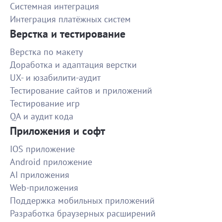
Системная интеграция
Все было выполнено по договорённостям
Интеграция платёжных систем
1500
Верстка и тестирование
Верстка по макету
Создать инфографику на основании
Доработка и адаптация верстки
Гибкое реагирование на потребности заказчика. С
UX- и юзабилити-аудит
заданием прекрасно справилась. Спасибо!
Тестирование сайтов и приложений
500
Тестирование игр
QA и аудит кода
Создание 2-минутного промо-ролика
Приложения и софт
очень крутой исполнитель. Все сделала быстро, с
учетом всех правок, креативный подход и
IOS приложение
1200
профессионализм. Буду обращаться еще!!
Android приложение
AI приложения
Курьер для доставки продуктов девуш
Web-приложения
Все супер!
Поддержка мобильных приложений
Разработка браузерных расширений
1300