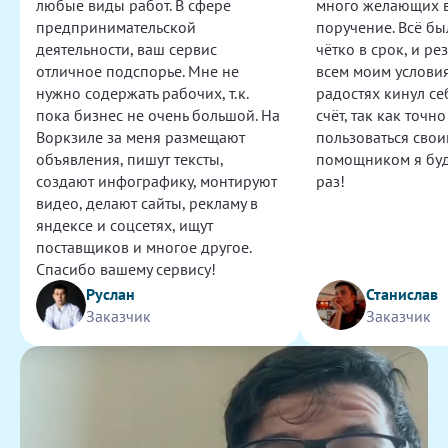
любые виды работ. В сфере
много желающих 
Тайный покупатель для магазина
предпринимательской
поручение. Всё бы
Шикарный исполнитель! Всё выполнила в рамках
деятельности, ваш сервис
чётко в срок, и ре
задания и даже больше!
отличное подспорье. Мне не
всем моим условия
600
нужно содержать рабочих, т.к.
радостях кинул се
пока бизнес не очень большой. На
счёт, так как точно
Воркзиле за меня размещают
пользоваться сво
Переработка логотипа F и W в вектор
объявления, пишут тексты,
помощником я буд
Задача выполнена хорошо, файл в нужном формате,
создают инфографику, монтируют
раз!
спасибо!
видео, делают сайты, рекламу в
500
яндексе и соцсетях, ищут
поставщиков и многое другое.
Текст для поста по видео
Спасибо вашему сервису!
Задание выполнено качественно и в срок. Без
Руслан
Станислав
ошибок.
Заказчик
Заказчик
500
Забрать и осмотреть заказ в Истре
Огромное спасибо! Кристина реально выручила.
Забрала товар из магазина, все отправила в лучшем