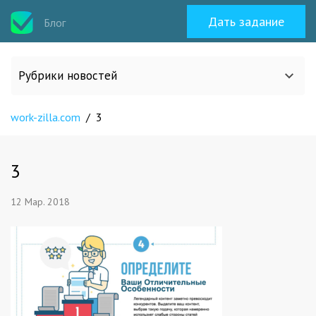
Дать задание
Блог
Рубрики новостей
work-zilla.com
/
3
Все статьи
О work-zilla.com
3
12 Мар. 2018
Кейсы
Новости сервиса
Исполнителям