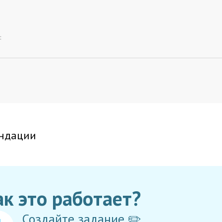
:
ндации
ак это работает?
Создайте задание ✏️