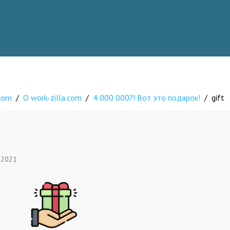
.com
/
О work-zilla.com
/
4 000 000?! Вот это подарок!
/
gift
 2021