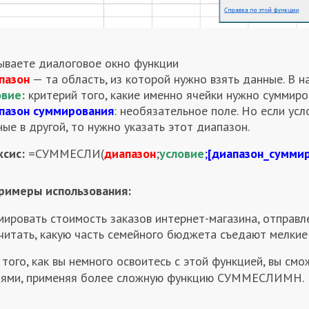
ываете диалоговое окно функции
пазон
— та область, из которой нужно взять данные. В 
овие:
критерий того, какие именно ячейки нужно суммиро
пазон суммирования
:
необязательное поле. Но если усл
ые в другой, то нужно указать этот диапазон.
ксис:
=СУММЕСЛИ(
диапазон
;
условие
;
[диапазон_сумми
римеры использования:
ировать стоимость заказов интернет-магазина, отправл
читать, какую часть семейного бюджета съедают мелкие 
того, как вы немного освоитесь с этой функцией, вы см
иями, применяя более сложную функцию СУММЕСЛИМН.