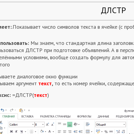
ДЛСТР
меет:
.Показывает число символов текста в ячейке (с про
спользовать:
Мы знаем, что стандартная длина заголовк
льзоваться ДЛСТР при подготовке объявлений. А в перс
елёнными условиями, вообще создать формулу для автом
того
ываете диалоговое окно функции
зываем аргумент
текст
,
то есть номер ячейки, содержаще
ксис:
=ДЛСТР(
текст
)