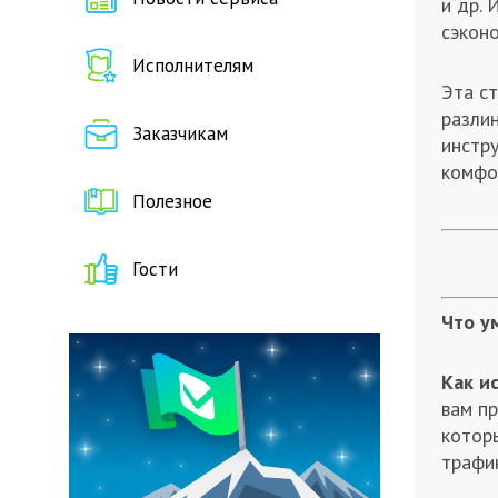
и др. 
сэконо
Исполнителям
Эта ст
разли
Заказчикам
инстру
комфо
Полезное
Гости
Что у
Как и
вам пр
которы
трафик