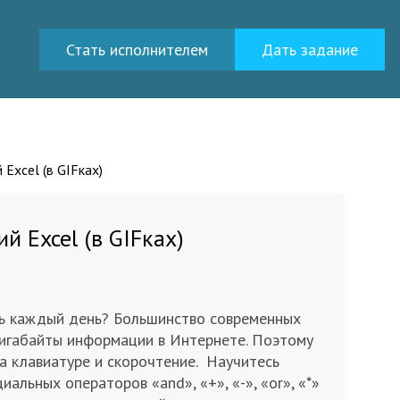
Стать исполнителем
Дать задание
Excel (в GIFках)
й Excel (в GIFках)
сь каждый день? Большинство современных
гигабайты информации в Интернете. Поэтому
на клавиатуре и скорочтение. Научитесь
льных операторов «and», «+», «-», «or», «*»