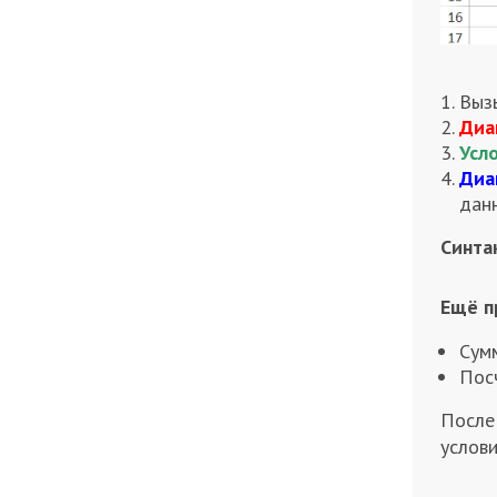
Выз
Диа
Усл
Диа
данн
Синта
Ещё п
Сумм
Пос
После 
услов