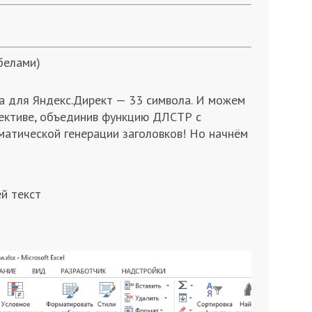
белами)
а для Яндекс.Директ — 33 символа. И можем
пективе, объединив функцию ДЛСТР с
атической генерации заголовков! Но начнём
й текст