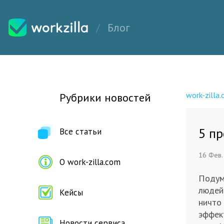
Блог
work-zilla
Рубрики новостей
5 пр
Все статьи
16 Фев.
О work-zilla.com
Подум
людей
Кейсы
ничто 
эффект
Новости сервиса