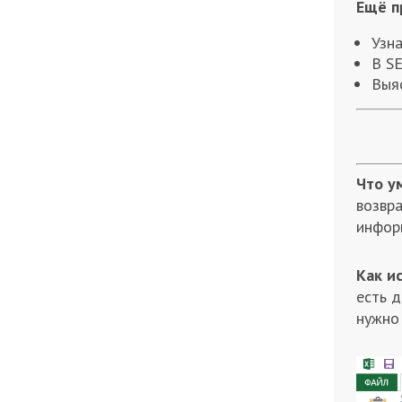
Ещё п
Узна
В SE
Выяс
Что у
возвра
инфор
Как и
есть д
нужно 