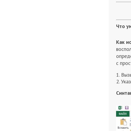
Что у
Как и
воспо
опред
с прос
Выз
Ука
Синта