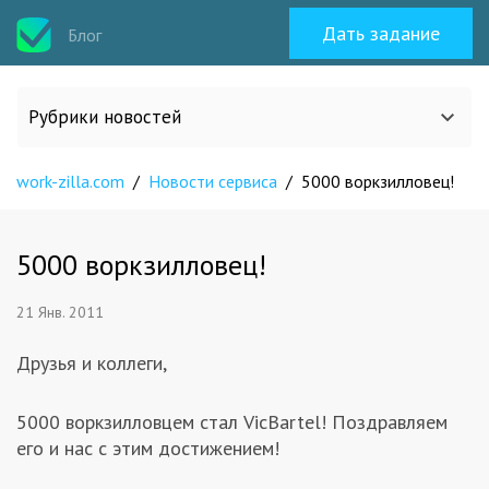
Дать задание
Блог
Рубрики новостей
work-zilla.com
/
Новости сервиса
/
5000 воркзилловец!
Все статьи
О work-zilla.com
5000 воркзилловец!
21 Янв. 2011
Кейсы
Друзья и коллеги,
Новости сервиса
5000 воркзилловцем стал VicBartel! Поздравляем
его и нас с этим достижением!
Исполнителям