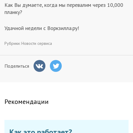
Как Вы думаете, когда мы перевалим через 10,000
Заказчикам
планку?
Полезное
Удачной недели с Воркзилла.ру!
Гости
Рубрики:
Новости сервиса
Поделиться
Рекомендации
Как это работает?