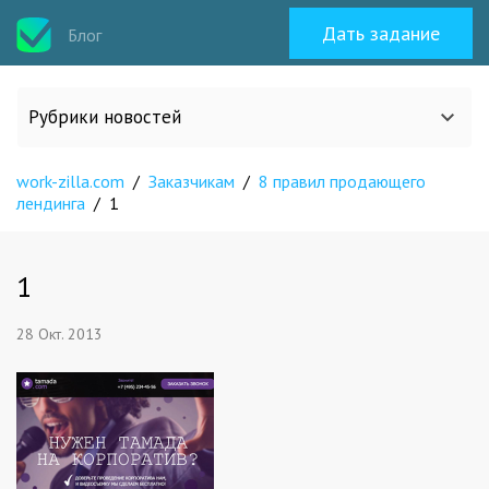
Дать задание
Блог
Рубрики новостей
work-zilla.com
/
Заказчикам
/
8 правил продающего
Все статьи
лендинга
/
1
О work-zilla.com
1
Кейсы
28 Окт. 2013
Новости сервиса
Исполнителям