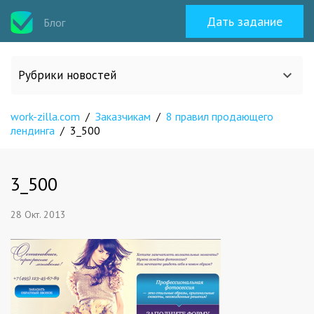
Дать задание
Блог
Рубрики новостей
work-zilla.com
/
Заказчикам
/
8 правил продающего
Все статьи
лендинга
/
3_500
О work-zilla.com
3_500
Кейсы
28 Окт. 2013
Новости сервиса
Исполнителям