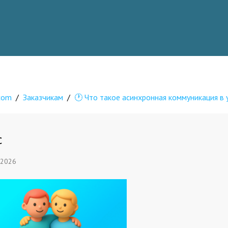
.com
/
Заказчикам
/
🕐 Что такое асинхронная коммуникация в
c
 2026