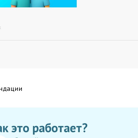
:
ндации
ак это работает?