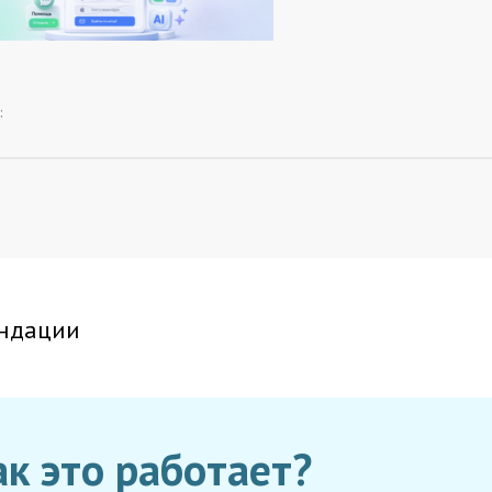
:
ндации
ак это работает?