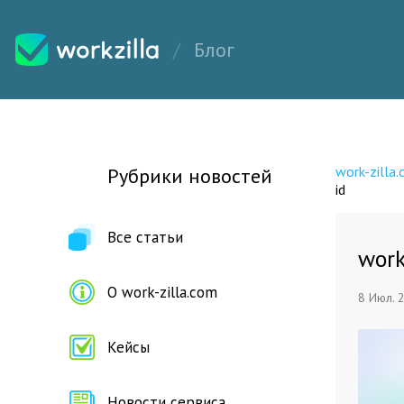
Блог
work-zilla
Рубрики новостей
id
Все статьи
work
О work-zilla.com
8 Июл. 
Кейсы
Новости сервиса