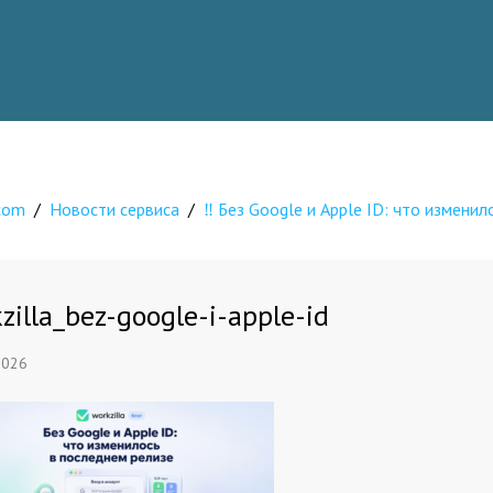
.com
/
Новости сервиса
/
‼️ Без Google и Apple ID: что измени
zilla_bez-google-i-apple-id
2026