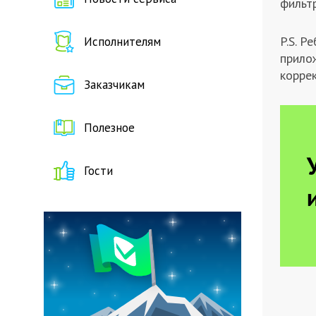
фильтр
P.S. 
Исполнителям
прилож
корре
Заказчикам
Полезное
Гости