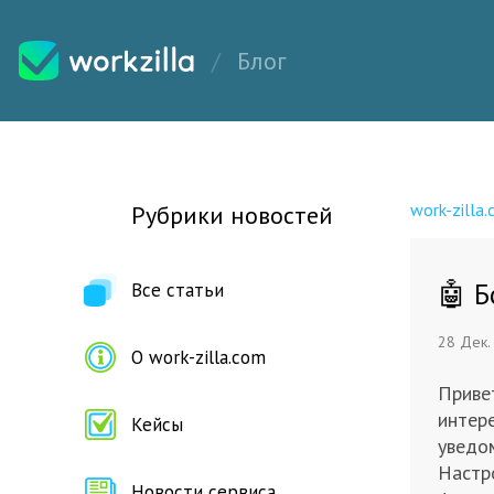
Блог
work-zilla
Рубрики новостей
🤖 Б
Все статьи
28 Дек.
О work-zilla.com
Привет
интер
Кейсы
уведо
Настро
Новости сервиса