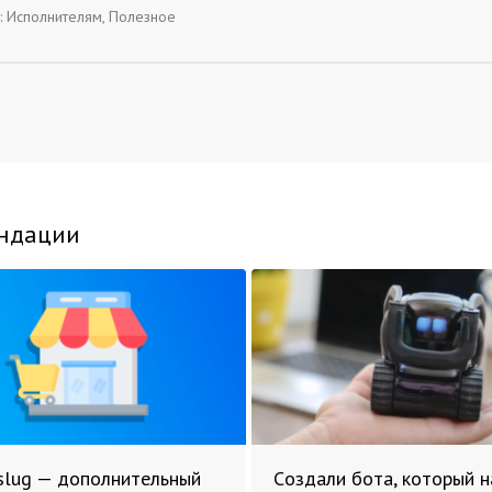
:
Исполнителям
,
Полезное
ндации
slug — дополнительный
Cоздали бота, который 