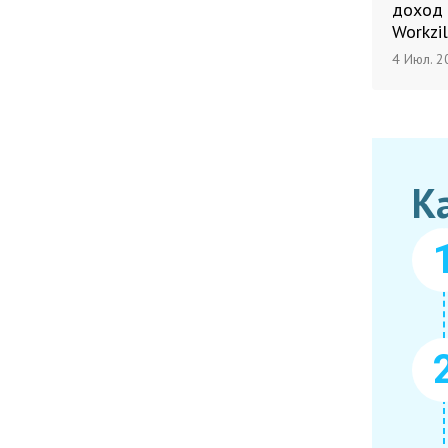
доход 
Workzil
4 Июл. 2
К