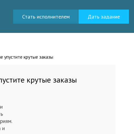
Стать исполнителем
Дать задание
не упустите крутые заказы
упустите крутые заказы
 и
ть
риям.
 и