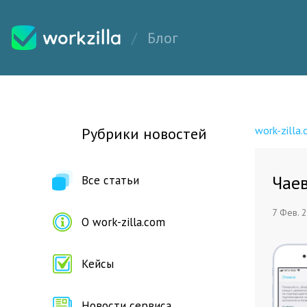
Блог
work-zilla
Рубрики новостей
Чае
Все статьи
7 Фев. 
О work-zilla.com
Кейсы
Новости сервиса