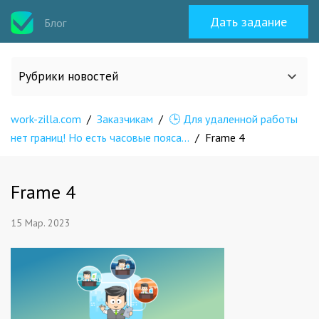
Дать задание
Блог
Рубрики новостей
work-zilla.com
Все статьи
/
Заказчикам
/
🕒 Для удаленной работы
нет границ! Но есть часовые пояса…
/
Frame 4
О work-zilla.com
Frame 4
Кейсы
15 Мар. 2023
Новости сервиса
Исполнителям