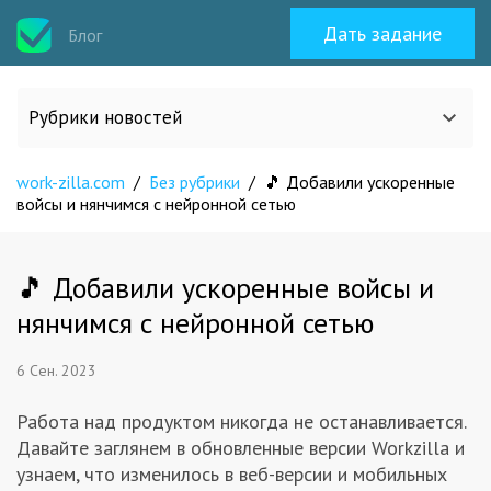
Дать задание
Блог
Рубрики новостей
work-zilla.com
/
Без рубрики
/
🎵 Добавили ускоренные
Все статьи
войсы и нянчимся с нейронной сетью
О work-zilla.com
🎵 Добавили ускоренные войсы и
нянчимся с нейронной сетью
Кейсы
6 Сен. 2023
Новости сервиса
Работа над продуктом никогда не останавливается.
Давайте заглянем в обновленные версии Workzilla и
Исполнителям
узнаем, что изменилось в веб-версии и мобильных