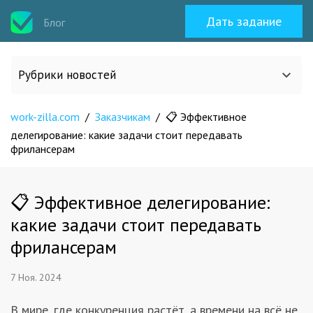
Дать задание
Блог
Рубрики новостей
work-zilla.com
Все статьи
/
Заказчикам
/
📋 Эффективное
делегирование: какие задачи стоит передавать
фрилансерам
О work-zilla.com
📋 Эффективное делегирование:
Кейсы
какие задачи стоит передавать
фрилансерам
Новости сервиса
7 Ноя. 2024
Исполнителям
В мире, где конкуренция растёт, а времени на всё не