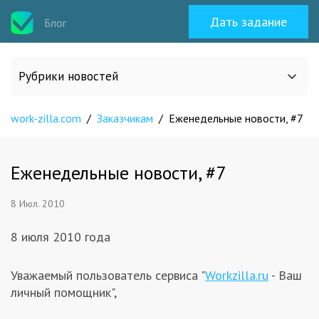
Дать задание
Блог
Рубрики новостей
work-zilla.com
/
Заказчикам
/
Еженедельные новости, #7
Все статьи
О work-zilla.com
Еженедельные новости, #7
8 Июл. 2010
Кейсы
8 июля 2010 года
Новости сервиса
Уважаемый пользователь сервиса "
Workzilla.ru
- Ваш
личный помощник",
Исполнителям