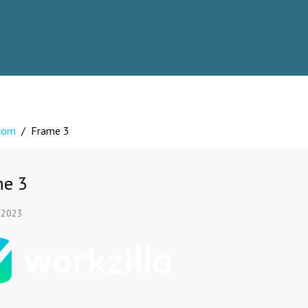
.com
/
Frame 3
me 3
 2023