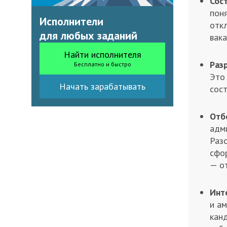
Сос
поня
Исполнители
отк
для любых заданий
вака
Найти исполнителя
Раз
Бесплатно и быстро
Это 
Начать зарабатывать
сост
Отб
адми
Разо
сфо
— от
Инт
и ам
кан