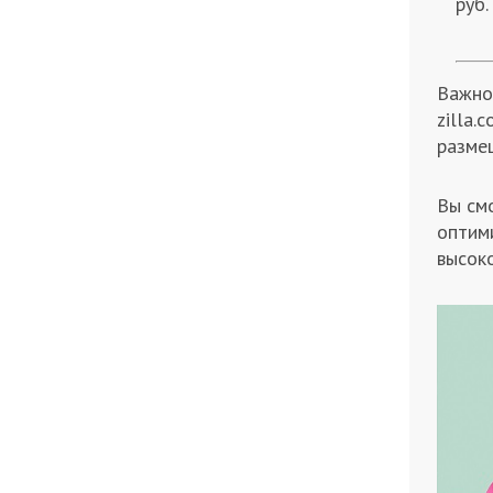
руб.
Важно
zilla.
разме
Вы см
оптим
высок