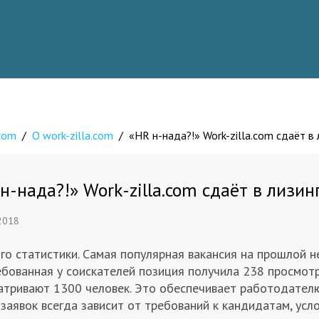
.com
/
О work-zilla.com
/
«HR н-нада?!» Work-zilla.com сдаёт в
н-нада?!» Work-zilla.com сдаёт в лизин
 2018
го статистики. Самая популярная вакансия на прошлой 
ебованная у соискателей позиция получила 238 просмот
атривают 1300 человек. Это обеспечивает работодателю 
заявок всегда зависит от требований к кандидатам, усл