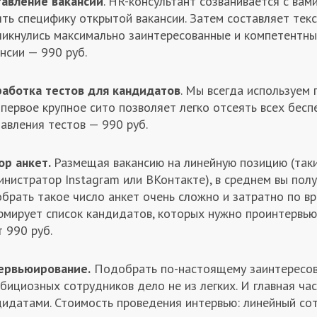
тавление вакансии
. HR-консультант созванивается с вам
ть специфику открытой вакансии. Затем составляет тек
ликнулись максимально заинтересованные и компетентны
нсии — 990 руб.
работка тестов для кандидатов
. Мы всегда используем
первое крупное сито позволяет легко отсеять всех бес
авления тестов — 990 руб.
ор анкет.
Размещая вакансию на линейную позицию (так
нистратор Instagram или ВКонтакте), в среднем вы пол
брать такое число анкет очень сложно и затратно по вр
рмирует список кандидатов, которых нужно проинтервьюи
 990 руб.
ервьюирование.
Подобрать по-настоящему заинтересов
бициозных сотрудников дело не из легких. И главная ча
дидатами. Стоимость проведения интервью: линейный сот