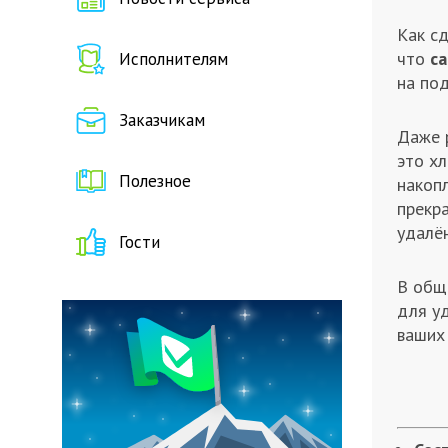
Как с
что
с
Исполнителям
на под
Заказчикам
Даже 
это х
Полезное
накопл
прекр
удалё
Гости
В общ
для уд
ваших 