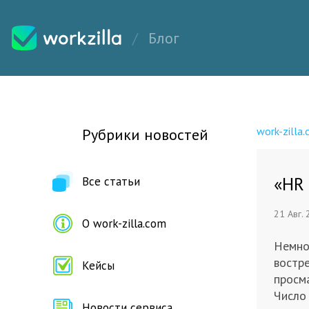
Блог
work-zilla
Рубрики новостей
«HR 
Все статьи
21 Авг.
О work-zilla.com
Немно
востр
Кейсы
просм
Число 
Новости сервиса