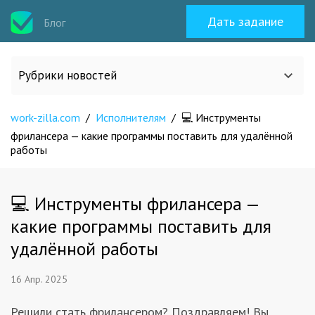
Дать задание
Блог
Рубрики новостей
work-zilla.com
Все статьи
/
Исполнителям
/
💻 Инструменты
фрилансера — какие программы поставить для удалённой
работы
О work-zilla.com
💻 Инструменты фрилансера —
Кейсы
какие программы поставить для
удалённой работы
Новости сервиса
16 Апр. 2025
Исполнителям
Решили стать фрилансером? Поздравляем! Вы