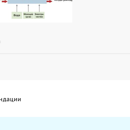
:
ндации