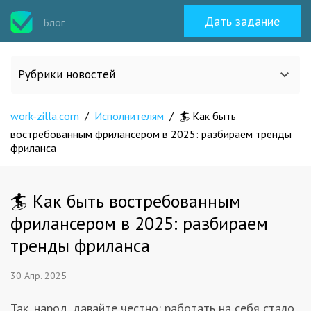
Дать задание
Блог
Рубрики новостей
work-zilla.com
Все статьи
/
Исполнителям
/
🏄 Как быть
востребованным фрилансером в 2025: разбираем тренды
фриланса
О work-zilla.com
🏄 Как быть востребованным
Кейсы
фрилансером в 2025: разбираем
тренды фриланса
Новости сервиса
30 Апр. 2025
Исполнителям
Так, народ, давайте честно: работать на себя стало