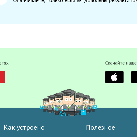
Оплачиваете, только если вы довольны результато
етях
Скачайте наше
Как устроено
Полезное