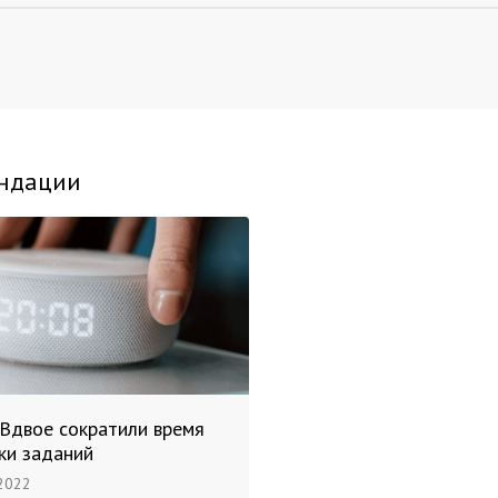
ндации
 Вдвое сократили время
ки заданий
2022