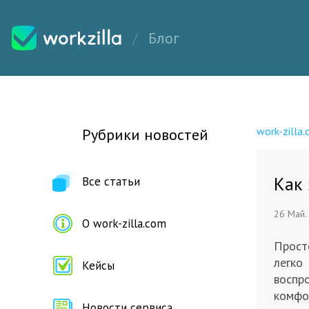
Блог
work-zilla
Рубрики новостей
Как 
Все статьи
26 Май.
О work-zilla.com
Прост
легко
Кейсы
воспро
комфо
Новости сервиса