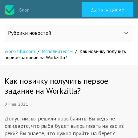
Дать задание
Блог
Рубрики новостей
work-zilla.com
/
Исполнителям
/
Как новичку получить
Все статьи
первое задание на Workzilla?
О work-zilla.com
Как новичку получить первое
задание на Workzilla?
Кейсы
9 Фев. 2021
Новости сервиса
Допустим, вы решили порыбачить. Вы ведь не
ожидаете, что рыба будет выпрыгивать на вас из
Исполнителям
реки? Вы знаете, что нужно прийти на берег с