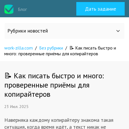
Дать задание
Блог
Рубрики новостей
work-zilla.com
/
Без рубрики
/
📝 Как писать быстро и
Все статьи
много: проверенные приёмы для копирайтеров
О work-zilla.com
📝 Как писать быстро и много:
проверенные приёмы для
Кейсы
копирайтеров
Новости сервиса
23 Июл. 2025
Исполнителям
Наверняка каждому копирайтеру знакома такая
ситуация, когда время идёт, а текст никак не