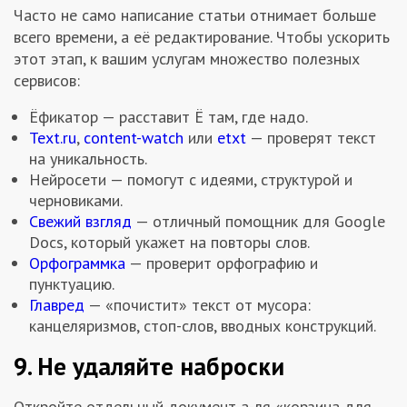
Часто не само написание статьи отнимает больше
всего времени, а её редактирование. Чтобы ускорить
этот этап, к вашим услугам множество полезных
сервисов:
Ёфикатор — расставит Ё там, где надо.
Text.ru
,
content-watch
или
etxt
— проверят текст
на уникальность.
Нейросети — помогут с идеями, структурой и
черновиками.
Свежий взгляд
— отличный помощник для Google
Docs, который укажет на повторы слов.
Орфограммка
— проверит орфографию и
пунктуацию.
Главред
— «почистит» текст от мусора:
канцеляризмов, стоп-слов, вводных конструкций.
9. Не удаляйте наброски
Откройте отдельный документ а-ля «корзина для