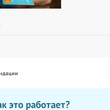
:
ндации
ак это работает?