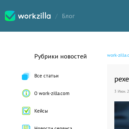
Блог
Рубрики новостей
work-zilla
Все статьи
pexe
3 Июн. 
О work-zilla.com
Кейсы
Новости сервиса