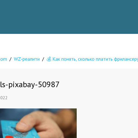
.com
/
WZ-реалити
/
💰 Как понять, сколько платить фрилансер
ls-pixabay-50987
2022