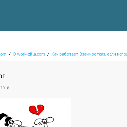
.com
/
О work-zilla.com
/
Как работает Взаимоотказ, если испо
ог
 2018