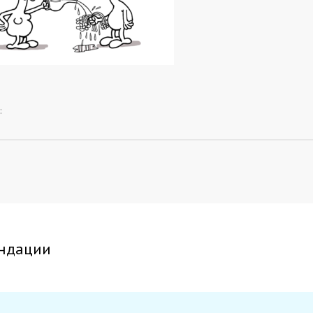
:
ндации