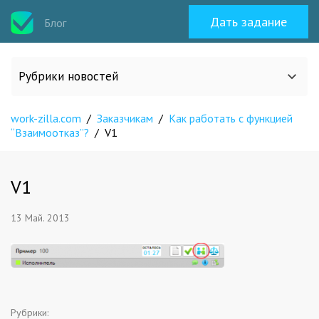
Дать задание
Блог
Рубрики новостей
work-zilla.com
/
Заказчикам
/
Как работать с функцией
Все статьи
“Взаимоотказ”?
/
V1
О work-zilla.com
V1
Кейсы
13 Май. 2013
Новости сервиса
Исполнителям
Рубрики: