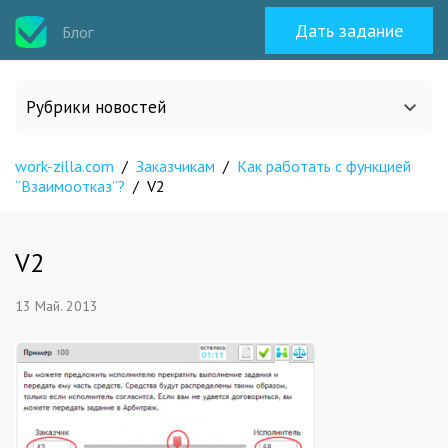
Дать задание
Блог
Рубрики новостей
work-zilla.com
/
Заказчикам
/
Как работать с функцией
Все статьи
“Взаимоотказ”?
/
V2
О work-zilla.com
V2
Кейсы
13 Май. 2013
Новости сервиса
Исполнителям