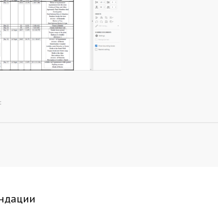
:
ндации