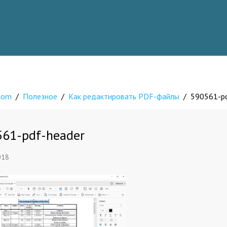
.com
/
Полезное
/
Как редактировать PDF-файлы
/
590561-pd
561-pdf-header
018