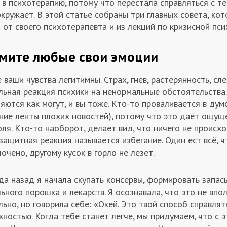
в психотерапию, потому что перестала справляться с те
кружает. В этой статье собраны три главных совета, кот
 от своего психотерапевта и из лекций по кризисной пс
мите любые свои эмоции
ваши чувства легитимны. Страх, гнев, растерянность, сл
льная реакция психики на ненормальные обстоятельства.
яются как могут, и вы тоже. Кто-то проваливается в дум
ание ленты плохих новостей), потому что это даёт ощущ
ля. Кто-то наоборот, делает вид, что ничего не происхо
защитная реакция называется избегание. Один ест всё, ч
очено, другому кусок в горло не лезет.
да назад я начала скупать консервы, формировать запас
ьного порошка и лекарств. Я осознавала, что это не впо
ьно, но говорила себе: «Окей. Это твой способ справлят
ностью. Когда тебе станет легче, мы придумаем, что с 