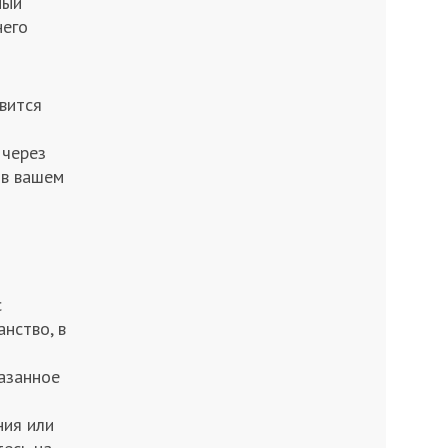
мый
него
вится
 через
 в вашем
с
нство, в
казанное
ия или