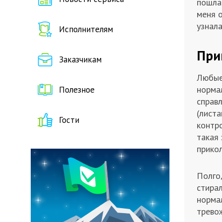
пошла 
меня о
узнала
Исполнителям
При
Заказчикам
Любые 
норма
Полезное
справл
(лист
Гости
контро
такая 
прикол
Полго
стирал
нормал
тревож