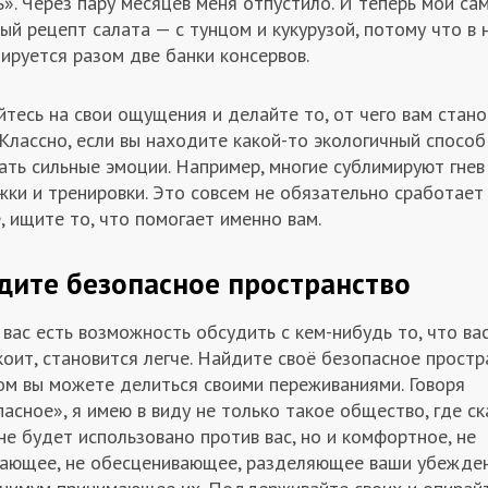
». Через пару месяцев меня отпустило. И теперь мой са
й рецепт салата — с тунцом и кукурузой, потому что в 
ируется разом две банки консервов.
тесь на свои ощущения и делайте то, от чего вам стано
 Классно, если вы находите какой-то экологичный способ
ать сильные эмоции. Например, многие сублимируют гнев
жки и тренировки. Это совсем не обязательно сработает
, ищите то, что помогает именно вам.
дите безопасное пространство
 вас есть возможность обсудить с кем-нибудь то, что ва
оит, становится легче. Найдите своё безопасное простра
ом вы можете делиться своими переживаниями. Говоря
асное», я имею в виду не только такое общество, где с
не будет использовано против вас, но и комфортное, не
ающее, не обесценивающее, разделяющее ваши убежден