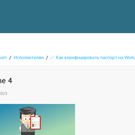
.com
/
Исполнителям
/
✅ Как верифицировать паспорт на Workz
me 4
2023