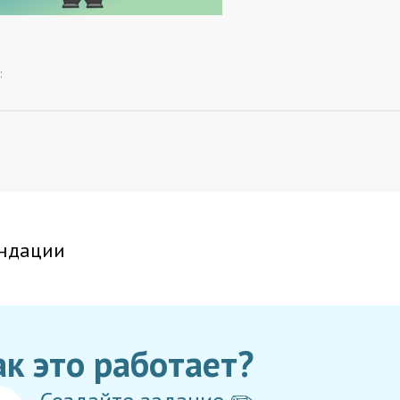
:
ндации
ак это работает?