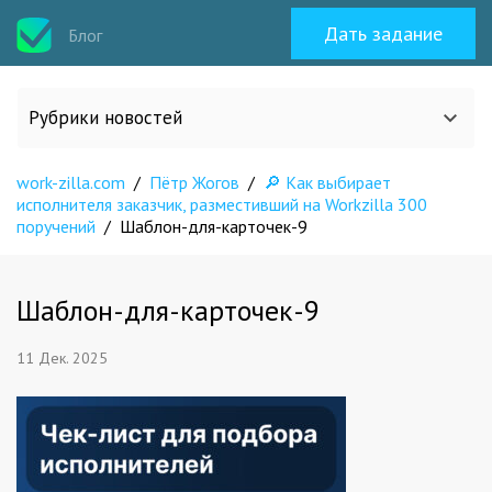
Дать задание
Блог
Рубрики новостей
work-zilla.com
/
Пётр Жогов
/
🔎 Как выбирает
Все статьи
исполнителя заказчик, разместивший на Workzilla 300
поручений
/
Шаблон-для-карточек-9
О work-zilla.com
Шаблон-для-карточек-9
Кейсы
11 Дек. 2025
Новости сервиса
Исполнителям