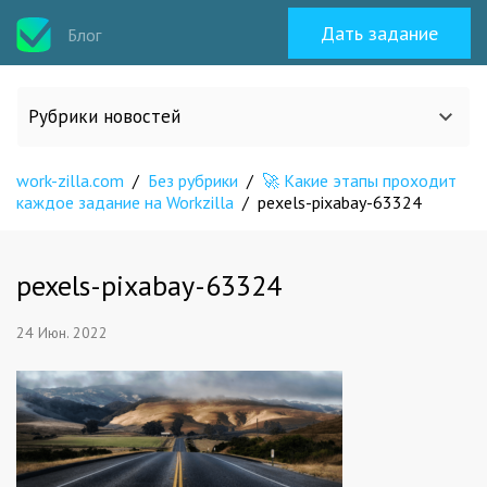
Дать задание
Блог
Рубрики новостей
work-zilla.com
/
Без рубрики
/
🚀 Какие этапы проходит
Все статьи
каждое задание на Workzilla
/
pexels-pixabay-63324
О work-zilla.com
pexels-pixabay-63324
Кейсы
24 Июн. 2022
Новости сервиса
Исполнителям