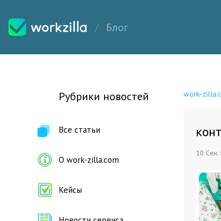
Блог
work-zilla
Рубрики новостей
кон
Все статьи
10 Сен.
О work-zilla.com
Кейсы
Новости сервиса