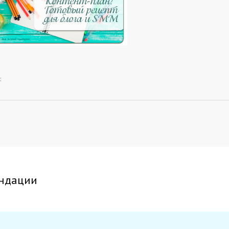
:
ндации