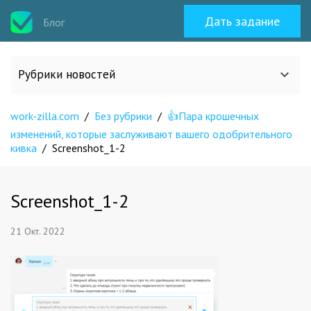
Дать задание
Блог
Рубрики новостей
work-zilla.com
Все статьи
/
Без рубрики
/
👍Пара крошечных
изменений, которые заслуживают вашего одобрительного
кивка
/
Screenshot_1-2
О work-zilla.com
Screenshot_1-2
Кейсы
21 Окт. 2022
Новости сервиса
Исполнителям