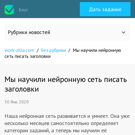
Дать задание
Блог
Рубрики новостей
work-zilla.com
/
Без рубрики
/
Мы научили нейронную
Все статьи
сеть писать заголовки
О work-zilla.com
Мы научили нейронную сеть писать
заголовки
Кейсы
30 Янв. 2020
Новости сервиса
Наша нейронная сеть развивается и умнеет. Она уже
несколько месяцев самостоятельно определяет
Исполнителям
категории заданий, а теперь мы научили её