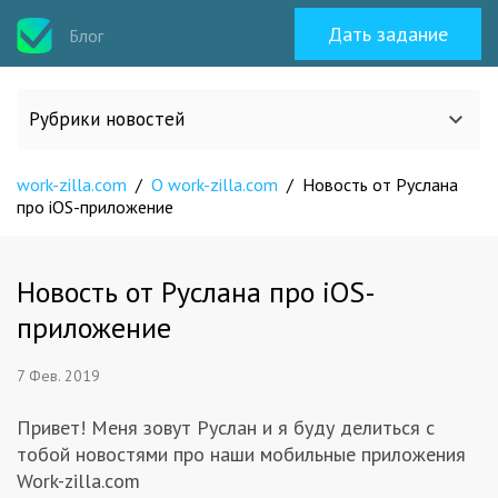
Дать задание
Блог
Рубрики новостей
work-zilla.com
/
О work-zilla.com
/
Новость от Руслана
Все статьи
про iOS-приложение
О work-zilla.com
Новость от Руслана про iOS-
приложение
Кейсы
7 Фев. 2019
Новости сервиса
Привет! Меня зовут Руслан и я буду делиться с
тобой новостями про наши мобильные приложения
Исполнителям
Work-zilla.com