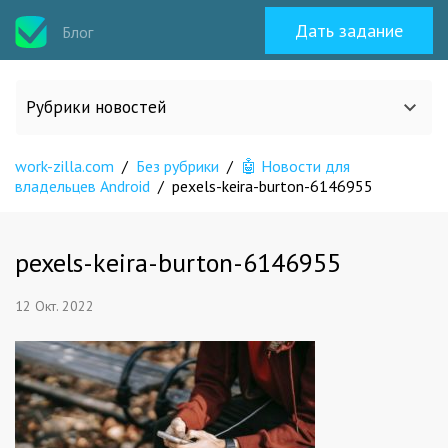
Дать задание
Блог
Рубрики новостей
work-zilla.com
/
Без рубрики
/
🤖 Новости для
Все статьи
владельцев Android
/
pexels-keira-burton-6146955
О work-zilla.com
pexels-keira-burton-6146955
Кейсы
12 Окт. 2022
Новости сервиса
Исполнителям