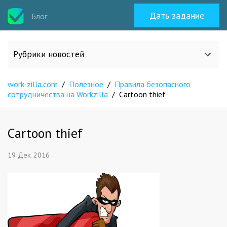
Дать задание
Блог
Рубрики новостей
work-zilla.com
/
Полезное
/
Правила безопасного
Все статьи
сотрудничества на Workzilla
/
Cartoon thief
О work-zilla.com
Cartoon thief
Кейсы
19 Дек. 2016
Новости сервиса
Исполнителям