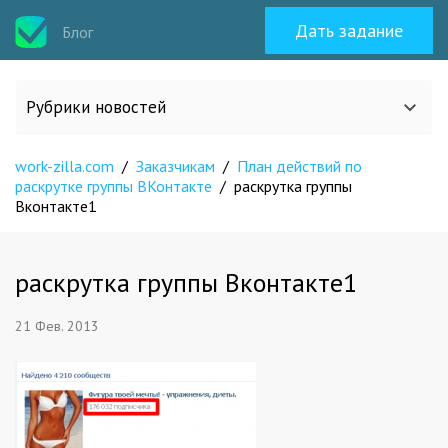
Дать задание
Блог
Рубрики новостей
work-zilla.com
/
Заказчикам
/
План действий по
Все статьи
раскрутке группы ВКонтакте
/
раскрутка группы
Вконтакте1
О work-zilla.com
раскрутка группы Вконтакте1
Кейсы
21 Фев. 2013
Новости сервиса
Исполнителям