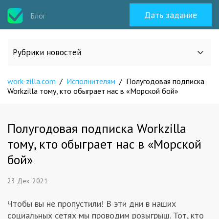
Дать задание
Блог
Рубрики новостей
work-zilla.com
/
Исполнителям
/
Полугодовая подписка
Все статьи
Workzilla тому, кто обыграет нас в «Морской бой»
О work-zilla.com
Полугодовая подписка Workzilla
тому, кто обыграет нас в «Морской
Кейсы
бой»
Новости сервиса
23 Дек. 2021
Исполнителям
Чтобы вы не пропустили! В эти дни в наших
социальных сетях мы проводим розыгрыш. Тот, кто