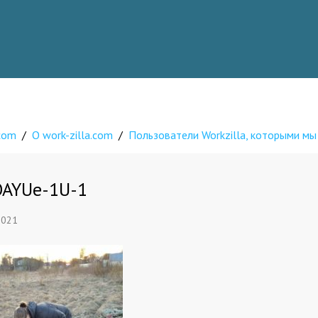
.com
/
О work-zilla.com
/
Пользователи Workzilla, которыми мы
OAYUe-1U-1
2021